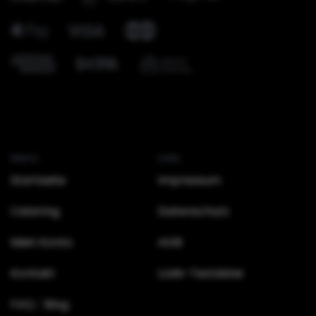
Menü
Links
Startseite
Impressum
Catering
Datenschutz
Mein Konto
AGB
Kontakt
LLMs-Textdatei
FAQ
Blog
/