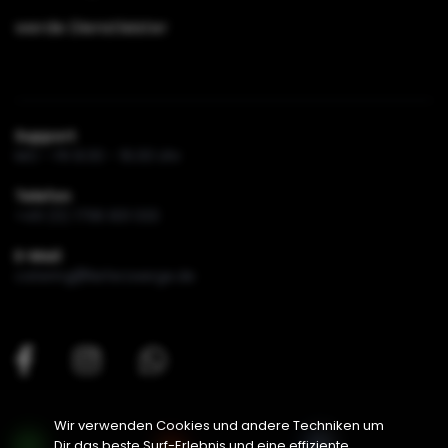
werde Dienstleister
Support
MO - FR 8.00 - 16.00 Uhr
Telefon
+49 (0) 1796 831 033
E-Mail
catering
lieferzwerge.de
Wir verwenden Cookies und andere Techniken um
Dir das beste Surf-Erlebnis und eine effiziente