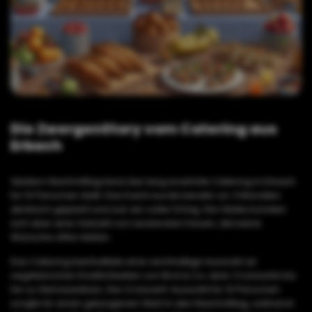
Die ZwergenStory vom Catering aus
Erbach
Gestern Nachmittag fand das lang ersehnte Catering in Erbach
für 10 Personen statt. Das Event wurde bereits vor 3 Monaten
akribisch geplant und war ein voller Erfolg. Die Gäste konnten
sich über eine Vielzahl von Leckereien freuen, die keine
Wünsche offen ließen.
Das Catering beinhaltete eine reichhaltige Auswahl an
vegetarischen Köstlichkeiten von Brot & Co, über Croissants bis
hin zu Gemüsesticks. Die Croissant-Auswahl für 10 Personen
sorgte für einen gelungenen Start in den Nachmittag, während