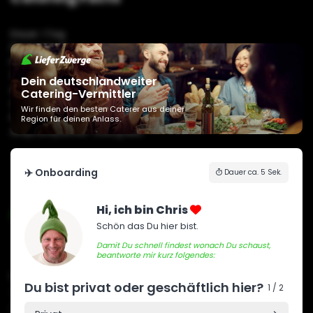
Dauer: 1 Tag
Personen: 10
Preis: 586,00€
Typ: Firma
Dein deutschlandweiter
Anlass: Catering
Catering-Vermittler
Ort: Erbach
Wir finden den besten Caterer aus deiner
Planung: 3 Monate im Vorraus
Region für deinen Anlass.
Ansprechpartner: Zwerg Mila
✈️ Onboarding
Dauer ca. 5 Sek.
Hi, ich bin Chris
Schön das Du hier bist.
Damit Du schnell findest wonach Du schaust,
beantworte mir kurz folgendes:
unser Anspruch
Du bist privat oder geschäftlich hier?
Was
1 / 2
Service & Qualität auf höchstem Niveau. Flexibel, zuverlässig &
professionell sorgen wir mit Leidenschaft dafür, sodass dein