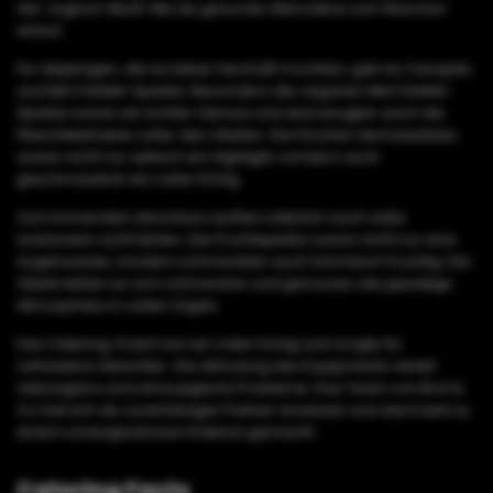
der Joghurt-Müsli-Mix als gesunde Alternative zum Naschen
einlud.
Für diejenigen, die es lieber herzhaft mochten, gab es Canapés
und Mini Falafel-Spieße. Besonders die veganen Mini Falafel-
Spieße waren ein echter Genuss und überzeugten auch die
Fleischliebhaber unter den Gästen. Die frischen Gemüsesticks
waren nicht nur optisch ein Highlight, sondern auch
geschmacklich ein voller Erfolg.
Zum krönenden Abschluss durften natürlich auch süße
Leckereien nicht fehlen. Die Fruchtspieße waren nicht nur eine
Augenweide, sondern schmeckten auch himmlisch fruchtig. Die
Gäste ließen es sich schmecken und genossen die gesellige
Atmosphäre in vollen Zügen.
Das Catering-Event war ein voller Erfolg und sorgte für
zufriedene Gesichter. Die Abholung des Equipments verlief
reibungslos und ohne jegliche Probleme. Das Team von Brot &
Co hat sich als zuverlässiger Partner erwiesen und das Event zu
einem unvergesslichen Erlebnis gemacht.
Catering Facts