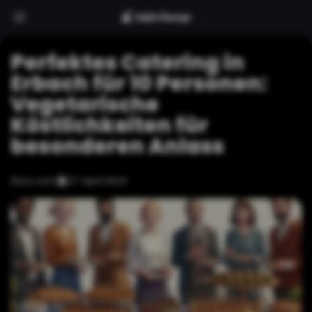
Perfektes Catering in
Erbach für 10 Personen:
Vegetarische
Köstlichkeiten für
besonderen Anlass
Story vom
27. April 2024