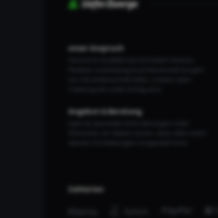
unser Anspruch
Service & Qualität auf höchstem Niveau.
Flexibel, zuverlässig & professionell sorgen
wir mit Leidenschaft dafür, sodass dein
Catering ein voller Erfolg wird.
Angebot & Beratung
Egal ob spezielle Anforderungen oder
Wünsche, wir stellen sicher, dass alles nach
deinen Vorstellungen umgesetzt wird.
Zahlarten