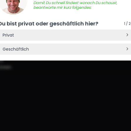
Damit Du schnell findest wonach Du schaust,
beantworte mir kurz folgendes:
Du bist privat oder geschäftlich hier?
1 / 2
Privat
Geschäftlich
us
ivian