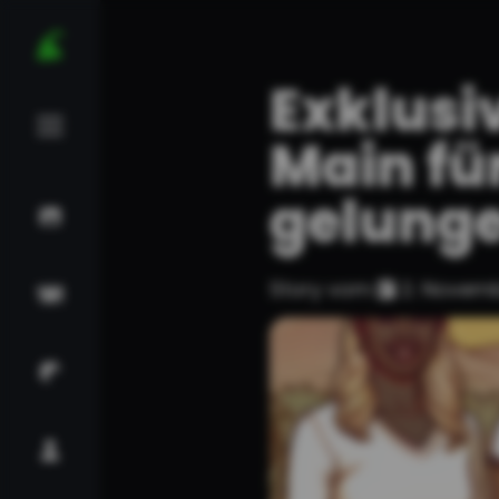
Exklusi
Main fü
gelung
Story vom
2. Novem