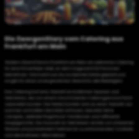
Die ZwergenStory vom Catering aus
Frankfurt am Main
Gestern Abend fand in Frankfurt am Main ein exklusives Catering
für eine Firmenfeier statt, an dem insgesamt 50 Personen
teilnahmen. Das Event war bis ins kleinste Detail geplant und
sorgte für einen unvergesslichen Abend für alle Beteiligten.
Das Catering bot eine Vielzahl an köstlichen Speisen und
Getränken, die von einem renommierten Cateringservice frisch
zubereitet wurden. Die Gäste konnten sich an einer Vielzahl von
warmen und kalten Gerichten erfreuen, darunter feine
Canapés, delikate Fingerfood-Variationen und raffinierte
Hauptgerichte. Die Auswahl an Getränken reichte von erlesenen
Weinen und prickelndem Sekt bis hin zu erfrischenden Cocktails
und alkoholfreien Alternativen.