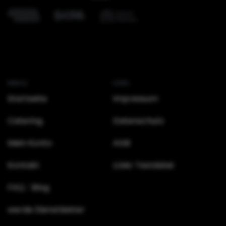
Menü
Links
Startseite
Impressum
Catering
Datenschutz
Mein Konto
AGB
Kontakt
LLMs-Textdatei
FAQ
Blog
/
werde Dienstleister