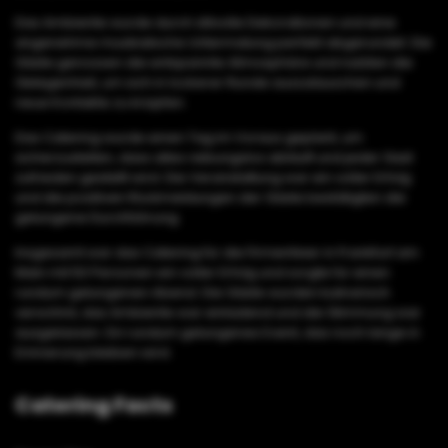
Das Ambiente wurde durch stilvolle Dekorationen und eine
angenehme musikalische Untermalung perfekt abgerundet. Die
Gäste genossen die entspannte Atmosphäre und nutzten die
Gelegenheit, um sich in lockerer Runde auszutauschen und
neue Kontakte zu knüpfen.
Das Catering wurde einen Tag im Voraus geplant, um
sicherzustellen, dass alles reibungslos abläuft und jeder Gast
zufrieden gestellt wird. Die Veranstaltung war ein voller Erfolg
und die positiven Rückmeldungen der Gäste bestätigten die
gelungene Durchführung.
Insgesamt war das Catering für die Firmenfeier in Frankfurt am
Main mit 50 Personen ein voller Erfolg und sorgte für einen
rundum gelungenen Abend. Die Gäste wurden kulinarisch
verwöhnt, das Ambiente war einladend und die Stimmung war
ausgelassen. Ein rundum gelungenes Event, das noch lange in
Erinnerung bleiben wird.
Catering Facts