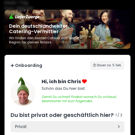
Dauer: 1 Tag
Preis: 3818,00€
Typ: Firma
Anlass: Catering
Dein deutschlandweiter
Ort: Frankfurt am Main
Catering-Vermittler
Planung: 1 Tag im Vorraus
Wir finden den besten Caterer aus deiner
Ansprechpartner: Zwerg Madlen
Region für deinen Anlass.
✈️ Onboarding
Dauer ca. 5 Sek.
Hi, ich bin Chris
Schön das Du hier bist.
Damit Du schnell findest wonach Du schaust,
unser Anspruch
beantworte mir kurz folgendes:
Service & Qualität auf höchstem Niveau. Flexibel, zuverlässig &
Du bist privat oder geschäftlich hier?
Was
professionell sorgen wir mit Leidenschaft dafür, sodass dein
1 / 2
Catering ein voller Erfolg wird.
Privat
🥐
allgemeiner Ablauf