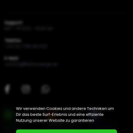
Support
MO - FR 8.00 - 16.00 Uhr
Telefon
+49 (0) 1796 831 033
E-Mail
catering
lieferzwerge.de
Wir verwenden Cookies und andere Techniken um
Dir das beste Surf-Erlebnis und eine effiziente
Nutzung unserer Website zu garantieren
Green-IT
Rechenzentrum
Zertifizierung
fast 100% reg.
in Deutschland
nach ISO 27001
Energiequellen