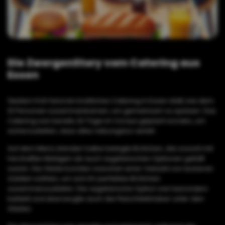
Die ZwergenStory vom Catering aus
Essen
Gestern früh fand ein köstliches Catering in Essen statt, bei dem
10 Personen zusammenkamen, um gemeinsam zu speisen. Das
Catering war bereits 20 Tage im Voraus geplant worden, um
sicherzustellen, dass alles reibungslos verlief.
Auf dem Menü standen halbe belegte Brötchen, die sowohl mit
herzhaften Belägen als auch vegetarischen Optionen gefüllt
waren. Die Gäste konnten zwischen einer Vielzahl von leckeren
Zutaten wählen, um sich ihr perfektes Brötchen
zusammenzustellen. Die vegetarische Option war besonders
beliebt und überzeugte auch die Fleischliebhaber unter den
Gästen.