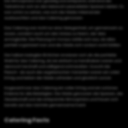
Die Atmosphäre war gesellig und entspannt, während die
Teilnehmer sich an den liebevoll zubereiteten Speisen labten. Es
war schön zu sehen, wie sich die Gäste miteinander
austauschten und das Catering genossen.
Das Catering war nicht nur eine Gelegenheit, um gemeinsam zu
essen, sondern auch um den Anlass zu feiern, der dies
ermöglichte. Die Planung im Voraus zahlte sich aus, da alles
perfekt organisiert war und die Gäste sich rundum wohl fühlten.
Die halben belegten Brötchen erwiesen sich als die perfekte
Wahl für das Catering, da sie einfach zu handhaben waren und
dennoch herzhaft und sättigend schmeckten. Sowohl die
Fleisch- als auch die vegetarischen Varianten waren ein voller
Erfolg und ließen die Gäste zufrieden und glücklich zurück.
Insgesamt war das Catering ein voller Erfolg und ein schönes
Erlebnis für alle Beteiligten. Die Gäste genossen die Speisen, die
Gesellschaft und die entspannte Atmosphäre und freuen sich
bereits auf das nächste gemeinsame Event.
Catering Facts