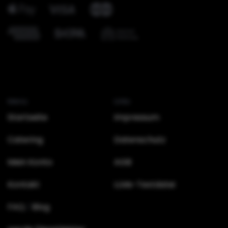
Menü
Links
Startseite
Impressum
Catering
Datenschutz
Mein Konto
AGB
Kontakt
LLMs-Textdatei
FAQ
Blog
/