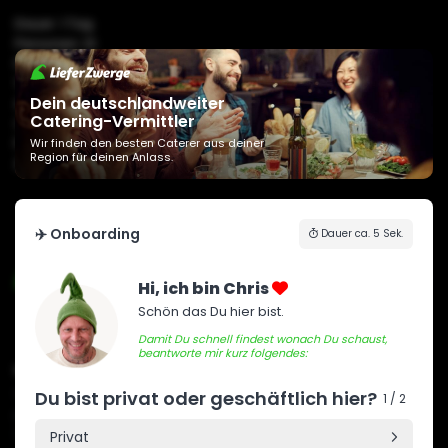
Dauer: 1 Tag
Personen: 10
Preis: 155,00€
Typ: Firma
Dein deutschlandweiter
Anlass: Catering
Catering-Vermittler
Ort: Essen
Planung: 20 Tage im Vorraus
Wir finden den besten Caterer aus deiner
Region für deinen Anlass.
Ansprechpartner: Zwerg Vivian
✈️ Onboarding
Dauer ca. 5 Sek.
Hi, ich bin Chris
Schön das Du hier bist.
Damit Du schnell findest wonach Du schaust,
beantworte mir kurz folgendes:
unser Anspruch
Service & Qualität auf höchstem Niveau. Flexibel, zuverlässig &
Du bist privat oder geschäftlich hier?
Was
1 / 2
professionell sorgen wir mit Leidenschaft dafür, sodass dein
Catering ein voller Erfolg wird.
Privat
🥐